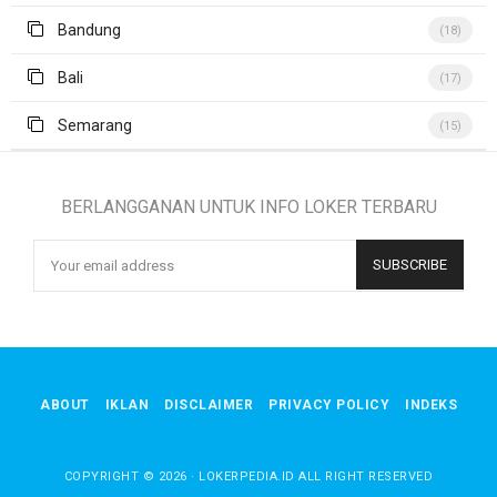
Bandung
(18)
Bali
(17)
Semarang
(15)
BERLANGGANAN UNTUK INFO LOKER TERBARU
ABOUT
IKLAN
DISCLAIMER
PRIVACY POLICY
INDEKS
COPYRIGHT ©
2026
·
LOKERPEDIA.ID
ALL RIGHT RESERVED