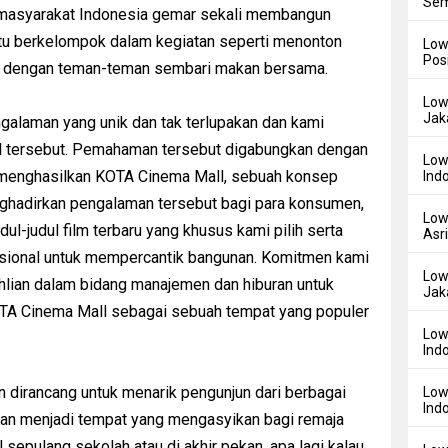
Sem
 masyarakat Indonesia gemar sekali membangun
u berkelompok dalam kegiatan seperti menonton
Low
Pos
ita dengan teman-teman sembari makan bersama.
Low
Jak
alaman yang unik dan tak terlupakan dan kami
l tersebut. Pemahaman tersebut digabungkan dengan
Low
a menghasilkan KOTA Cinema Mall, sebuah konsep
Ind
nghadirkan pengalaman tersebut bagi para konsumen,
Low
ul-judul film terbaru yang khusus kami pilih serta
Asr
rasional untuk mempercantik bangunan. Komitmen kami
Low
lian dalam bidang manajemen dan hiburan untuk
Jak
A Cinema Mall sebagai sebuah tempat yang populer
Low
Ind
n dirancang untuk menarik pengunjun dari berbagai
Low
Ind
kan menjadi tempat yang mengasyikan bagi remaja
epulang sekolah atau di akhir pekan, apa lagi kalau