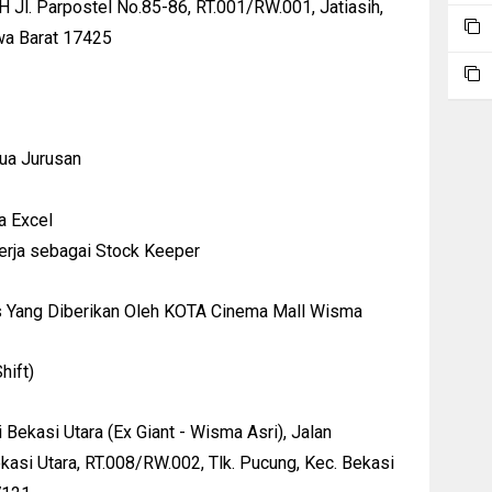
l. Parpostel No.85-86, RT.001/RW.001, Jatiasih,
awa Barat 17425
ua Jurusan
a Excel
erja sebagai Stock Keeper
s Yang Diberikan Oleh KOTA Cinema Mall Wisma
hift)
ekasi Utara (Ex Giant - Wisma Asri), Jalan
ekasi Utara, RT.008/RW.002, Tlk. Pucung, Kec. Bekasi