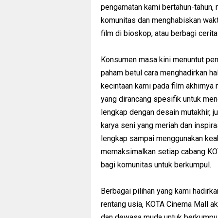
pengamatan kami bertahun-tahun,
komunitas dan menghabiskan wakt
film di bioskop, atau berbagi cer
Konsumen masa kini menuntut peng
paham betul cara menghadirkan ha
kecintaan kami pada film akhirny
yang dirancang spesifik untuk me
lengkap dengan desain mutakhir, jud
karya seni yang meriah dan inspi
lengkap sampai menggunakan keah
memaksimalkan setiap cabang KOT
bagi komunitas untuk berkumpul.
Berbagai pilihan yang kami hadirka
rentang usia, KOTA Cinema Mall a
dan dewasa muda untuk berkumpul s