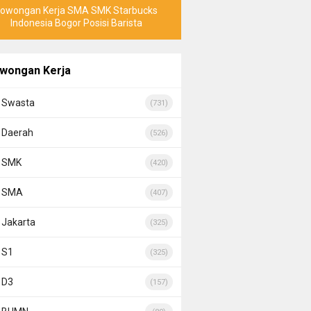
Lowongan Kerja SMA SMK Starbucks
Indonesia Bogor Posisi Barista
wongan Kerja
Swasta
(731)
Daerah
(526)
SMK
(420)
SMA
(407)
Jakarta
(325)
S1
(325)
D3
(157)