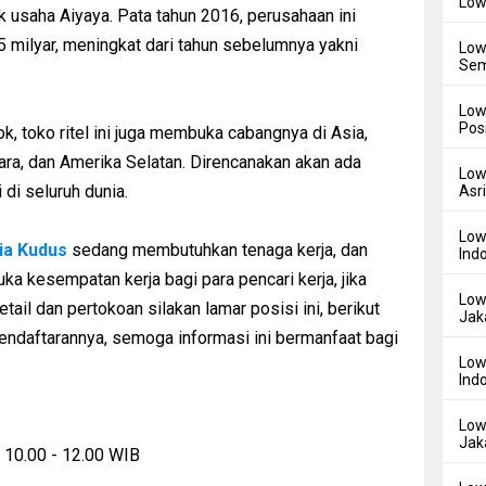
Low
 usaha Aiyaya. Pata tahun 2016, perusahaan ini
5 milyar, meningkat dari tahun sebelumnya yakni
Low
Sem
Low
Pos
, toko ritel ini juga membuka cabangnya di Asia,
Utara, dan Amerika Selatan. Direncanakan akan ada
Low
di seluruh dunia.
Asr
Low
ia Kudus
sedang membutuhkan tenaga kerja, dan
Ind
a kesempatan kerja bagi para pencari kerja, jika
Low
etail dan pertokoan silakan lamar posisi ini, berikut
Jak
pendaftarannya, semoga informasi ini bermanfaat bagi
Low
Ind
Low
Jak
 10.00 - 12.00 WIB