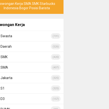
Lowongan Kerja SMA SMK Starbucks
Indonesia Bogor Posisi Barista
wongan Kerja
Swasta
(731)
Daerah
(526)
SMK
(420)
SMA
(407)
Jakarta
(325)
S1
(325)
D3
(157)