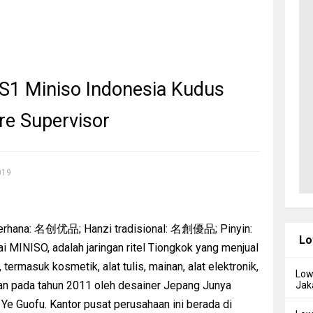
S1 Miniso Indonesia Kudus
ore Supervisor
019
ederhana: 名创优品; Hanzi tradisional: 名創優品; Pinyin:
Lo
i MINISO, adalah jaringan ritel Tiongkok yang menjual
ermasuk kosmetik, alat tulis, mainan, alat elektronik,
Low
ikan pada tahun 2011 oleh desainer Jepang Junya
Jak
e Guofu. Kantor pusat perusahaan ini berada di