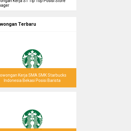
ongan Kerja S1 Tip Top Posisi Store
ager
wongan Terbaru
Lowongan Kerja SMA SMK Starbucks
Indonesia Bekasi Posisi Barista