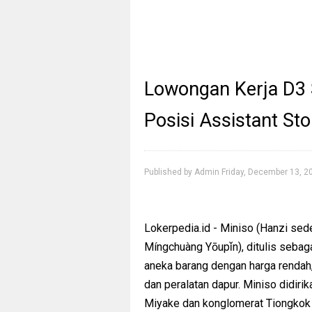
Lowongan Kerja D3 
Posisi Assistant St
Published by
Admin
Friday, December 13, 2
Lokerpedia.id - Miniso (Hanzi s
Míngchuàng Yōupǐn), ditulis sebaga
aneka barang dengan harga rendah, t
dan peralatan dapur. Miniso didir
Miyake dan konglomerat Tiongkok Y