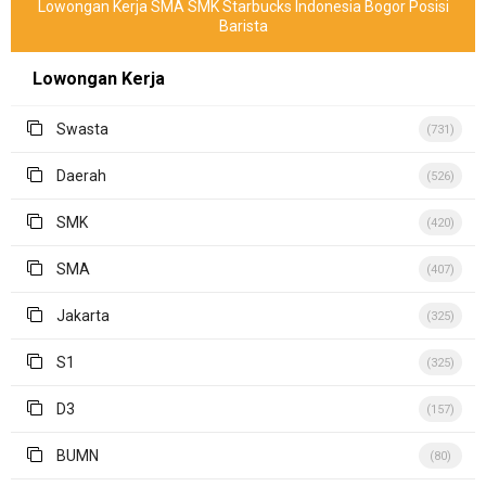
Lowongan Kerja SMA SMK Starbucks Indonesia Bogor Posisi
Barista
Lowongan Kerja
Swasta
(731)
Daerah
(526)
SMK
(420)
SMA
(407)
Jakarta
(325)
S1
(325)
D3
(157)
BUMN
(80)