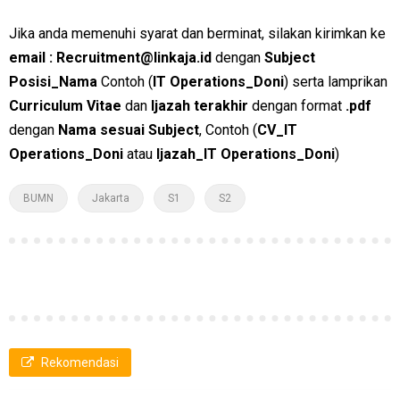
Jika anda memenuhi syarat dan berminat, silakan kirimkan ke
email : Recruitment@linkaja.id
dengan
Subject
Posisi_Nama
Contoh (
IT Operations_Doni
) serta lamprikan
Curriculum Vitae
dan
Ijazah terakhir
dengan format
.pdf
dengan
Nama sesuai Subject
, Contoh (
CV_
IT
Operations
_Doni
atau
Ijazah_
IT Operations
_Doni
)
BUMN
Jakarta
S1
S2
Rekomendasi