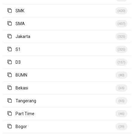
SMK
(420)
SMA
(407)
Jakarta
(325)
S1
(325)
D3
(157)
BUMN
(80)
Bekasi
(65)
Tangerang
(65)
Part Time
(46)
Bogor
(39)