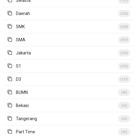
Swasta
(731)
Daerah
(526)
SMK
(420)
SMA
(407)
Jakarta
(325)
S1
(325)
D3
(157)
BUMN
(80)
Bekasi
(65)
Tangerang
(65)
Part Time
(46)