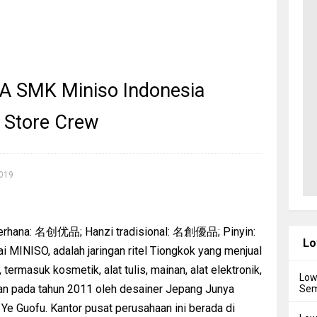
A SMK Miniso Indonesia
i Store Crew
2019
ederhana: 名创优品; Hanzi tradisional: 名創優品; Pinyin:
Lo
i MINISO, adalah jaringan ritel Tiongkok yang menjual
ermasuk kosmetik, alat tulis, mainan, alat elektronik,
Low
ikan pada tahun 2011 oleh desainer Jepang Junya
Sem
e Guofu. Kantor pusat perusahaan ini berada di