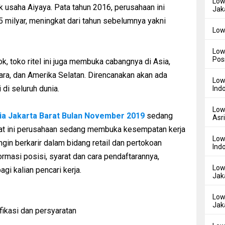
Low
 usaha Aiyaya. Pata tahun 2016, perusahaan ini
Jak
5 milyar, meningkat dari tahun sebelumnya yakni
Low
Low
Pos
, toko ritel ini juga membuka cabangnya di Asia,
Utara, dan Amerika Selatan. Direncanakan akan ada
Low
di seluruh dunia.
Ind
Low
ia Jakarta Barat Bulan November 2019
sedang
Asr
at ini perusahaan sedang membuka kesempatan kerja
Low
 ingin berkarir dalam bidang retail dan pertokoan
Ind
nformasi posisi, syarat dan cara pendaftarannya,
Low
gi kalian pencari kerja.
Jak
Low
Jak
fikasi dan persyaratan