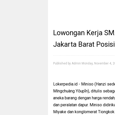
Lowongan Kerja SM
Jakarta Barat Posis
Published by
Admin
Monday, November 4, 
Lokerpedia.id - Miniso (Hanzi s
Míngchuàng Yōupǐn), ditulis sebaga
aneka barang dengan harga rendah, t
dan peralatan dapur. Miniso didir
Miyake dan konglomerat Tiongkok Y