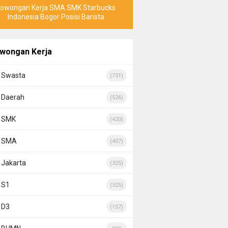
Lowongan Kerja SMA SMK Starbucks
Indonesia Bogor Posisi Barista
wongan Kerja
Swasta
(731)
Daerah
(526)
SMK
(420)
SMA
(407)
Jakarta
(325)
S1
(325)
D3
(157)