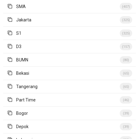
SMA
(407)
Jakarta
(325)
S1
(325)
D3
(157)
BUMN
(80)
Bekasi
(65)
Tangerang
(65)
Part Time
(46)
Bogor
(39)
Depok
(39)